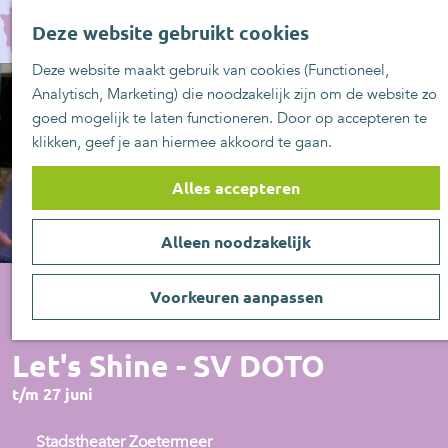
UITblinkers
G
Z
Zoetermeer is d
Deze website gebruikt cookies
a
MENU
o
plek
n
Deze website maakt gebruik van cookies (Functioneel,
e
UITje aanmelde
a
Analytisch, Marketing) die noodzakelijk zijn om de website zo
k
a
goed mogelijk te laten functioneren. Door op accepteren te
e
r
klikken, geef je aan hiermee akkoord te gaan.
n
d
e
Alles accepteren
h
o
Alleen noodzakelijk
m
e
p
Voorkeuren aanpassen
a
Voorstelling
g
Let's Shine - SV DOTO
e
t/m 27 juni
Stadstheater Zoetermeer