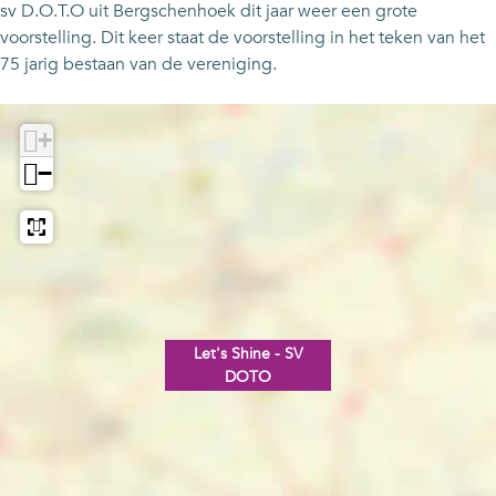
sv D.O.T.O uit Bergschenhoek dit jaar weer een grote
voorstelling. Dit keer staat de voorstelling in het teken van het
75 jarig bestaan van de vereniging.
+
−
Let's Shine - SV
DOTO