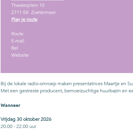
Theaterplein 10
2711 EK
Zoetermeer
n
Plan je route
a
n
a
Route
a
n
r
E-mail
R
a
a
R
Bel
a
r
a
v
a
Website
d
R
r
a
d
i
a
R
n
i
o
d
a
R
o
L
i
d
a
L
Bij de lokale radio-omroep maken presentatrices Maartje en Su
o
o
i
d
o
Met een gestreste producent, bemoeizuchtige huurbazin en een 
k
L
o
i
k
a
o
L
o
a
Wanneer
a
k
o
L
a
l
a
k
o
l
Vrijdag 30 oktober 2026
-
a
a
k
-
20.00 - 22.00 uur