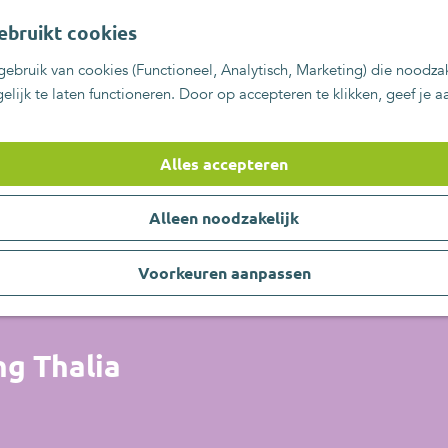
ebruikt cookies
ebruik van cookies (Functioneel, Analytisch, Marketing) die noodzak
lijk te laten functioneren. Door op accepteren te klikken, geef je 
Alles accepteren
Alleen noodzakelijk
Voorkeuren aanpassen
ng Thalia