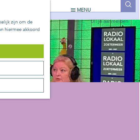
UITblinkers
Z
MENU
Zoetermeer is de plek
o
UITje aanmelden
elijk zijn om de
e
aan hiermee akkoord
k
e
n