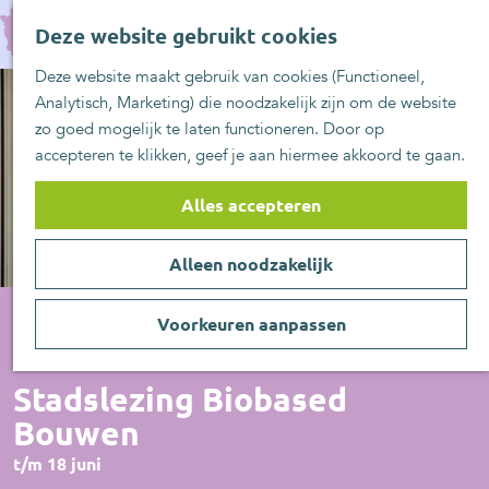
UITblinkers
G
Z
Zoetermeer is de
Deze website gebruikt cookies
a
MENU
o
plek
n
Deze website maakt gebruik van cookies (Functioneel,
e
UITje aanmelden
a
Analytisch, Marketing) die noodzakelijk zijn om de website
k
a
zo goed mogelijk te laten functioneren. Door op
e
r
accepteren te klikken, geef je aan hiermee akkoord te gaan.
n
d
e
Alles accepteren
h
o
Alleen noodzakelijk
m
e
p
Voorkeuren aanpassen
a
Lezing
g
Stadslezing Biobased
e
Bouwen
t/m 18 juni