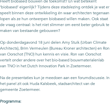
Heeft biobased bouwen de toekomst? En wat betekent
B
n
i
z
B
‘biobased’ eigenlijk? Tijdens deze stadslezing ontdek je wat er
i
g
n
i
i
speelt binnen deze ontwikkeling én waar architecten tegenaan
o
B
g
n
o
lopen als ze hun ontwerpen biobased willen maken. Ook staat
b
i
B
g
b
de vraag centraal: is het niet slimmer om eerst beter gebruik te
a
o
i
B
a
maken van bestaande gebouwen?
s
b
o
i
s
e
a
b
o
e
Op donderdagavond 18 juni delen Amy Stuik (Urban Climate
d
s
a
b
d
Architects), Brim Vermeulen (Bureau Kroner architecten) en Ron
B
e
s
a
B
van Oorschot (TNO) hun kennis en visie. Ron van Oorschot
o
d
e
s
o
vertelt onder andere over het bio-based bouwmaterialenlab
u
B
d
e
u
van TNO in het Dutch Innovation Park in Zoetermeer.
w
o
B
d
w
e
u
o
B
e
Na de presentaties kun je meedoen aan een forumdiscussie. In
n
w
u
o
n
het panel zit ook Huda Kalsbeek, stadsarchitect van de
e
w
u
gemeente Zoetermeer.
n
e
w
n
e
Programma:
n