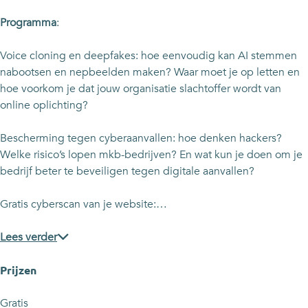
j
i
i
v
t
j
j
o
Programma
:
v
t
t
o
o
v
v
r
Voice cloning en deepfakes: hoe eenvoudig kan AI stemmen
o
o
o
o
nabootsen en nepbeelden maken? Waar moet je op letten en
r
o
o
n
hoe voorkom je dat jouw organisatie slachtoffer wordt van
o
r
r
d
online oplichting?
n
o
o
e
d
n
n
r
Bescherming tegen cyberaanvallen: hoe denken hackers?
e
d
d
n
Welke risico’s lopen mkb-bedrijven? En wat kun je doen om je
r
e
e
e
bedrijf beter te beveiligen tegen digitale aanvallen?
n
r
r
m
e
n
n
e
Gratis cyberscan van je website:…
m
e
e
r
e
m
m
s
Lees verder
r
e
e
s
r
r
Prijzen
s
s
Gratis