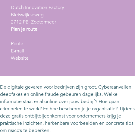
Dutch Innovation Factory
Bleiswijkseweg
2712 PB
Zoetermeer
n
Plan je route
a
n
a
Route
a
n
r
E-mail
a
a
v
O
Website
r
a
a
p
O
r
n
e
p
O
O
n
e
p
p
o
De digitale gevaren voor bedrijven zijn groot. Cyberaanvallen,
n
e
e
n
deepfakes en online fraude gebeuren dagelijks. Welke
o
n
n
t
informatie staat er al online over jouw bedrijf? Hoe gaan
n
o
o
b
criminelen te werk? En hoe bescherm je je organisatie? Tijdens
t
n
n
i
deze gratis ontbijtbijeenkomst voor ondernemers krijg je
b
t
t
j
praktische inzichten, herkenbare voorbeelden en concrete tips
i
b
b
t
om risico’s te beperken.