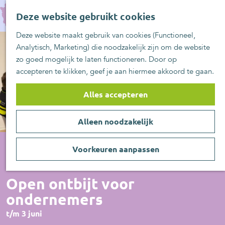
UITblinkers
G
Z
Zoetermeer is de
Deze website gebruikt cookies
a
MENU
o
plek
n
Deze website maakt gebruik van cookies (Functioneel,
e
UITje aanmelden
a
Analytisch, Marketing) die noodzakelijk zijn om de website
k
a
zo goed mogelijk te laten functioneren. Door op
e
r
accepteren te klikken, geef je aan hiermee akkoord te gaan.
n
d
e
Alles accepteren
h
o
Alleen noodzakelijk
m
e
p
Voorkeuren aanpassen
a
Overige
g
Open ontbijt voor
e
ondernemers
t/m 3 juni