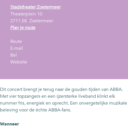
Stadstheater Zoetermeer
Theaterplein 10
2711 EK
Zoetermeer
n
Plan je route
a
n
a
Route
a
n
r
E-mail
A
a
a
A
Bel
B
r
a
v
B
Website
B
A
r
a
B
A
B
A
n
A
T
B
B
A
T
h
A
B
B
h
Dit concert brengt je terug naar de gouden tijden van ABBA.
e
T
A
B
e
Met vier topzangers en een ijzersterke liveband klinkt elk
M
h
T
A
M
nummer fris, energiek en oprecht. Een onvergetelijke muzikale
u
e
h
T
u
beleving voor de échte ABBA-fans.
s
M
e
h
s
i
u
M
e
i
Wanneer