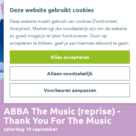
UITblinkers
G
Z
Zoetermeer is de
Deze website gebruikt cookies
a
MENU
o
plek
n
Deze website maakt gebruik van cookies (Functioneel,
e
UITje aanmelden
a
Analytisch, Marketing) die noodzakelijk zijn om de website
k
a
zo goed mogelijk te laten functioneren. Door op
e
r
accepteren te klikken, geef je aan hiermee akkoord te gaan.
n
d
e
Alles accepteren
h
o
Alleen noodzakelijk
m
e
p
Voorkeuren aanpassen
a
Voorstelling
g
ABBA The Music (reprise) -
e
Thank You For The Music
zaterdag 19 september