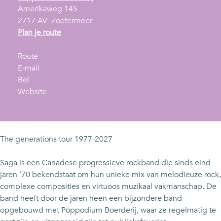
Amerikaweg 145
2717 AV
Zoetermeer
n
Plan je route
a
n
a
Route
a
n
r
E-mail
S
a
a
S
Bel
A
r
a
v
A
Website
G
S
r
a
G
A
A
S
n
A
G
A
S
A
G
A
The generations tour 1977-2027
A
G
A
Saga is een Canadese progressieve rockband die sinds eind
jaren ’70 bekendstaat om hun unieke mix van melodieuze rock,
complexe composities en virtuoos muzikaal vakmanschap. De
band heeft door de jaren heen een bijzondere band
opgebouwd met Poppodium Boerderij, waar ze regelmatig te