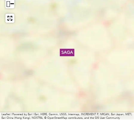
−
SAGA
Leaflet
|
Powered by Esri | Esri, HERE, Garmin, USGS, Intermap, INCREMENT P, NRCAN, Esri Japan, METI,
Esri China (Hong Kong), NOSTRA, © OpenStreetMap contributors, and the GIS User Community