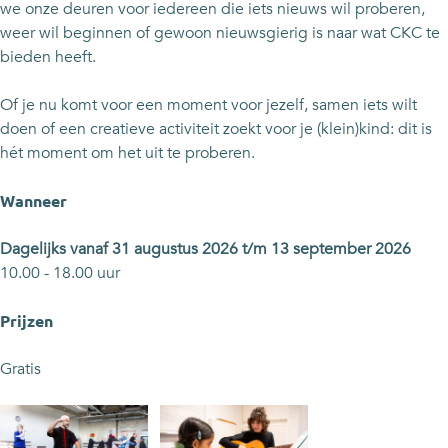
n
k
a
m
n
we onze deuren voor iedereen die iets nieuws wil proberen,
g
i
k
a
g
weer wil beginnen of gewoon nieuwsgierig is naar wat CKC te
s
n
i
k
s
bieden heeft.
w
g
n
i
w
e
s
g
n
e
Of je nu komt voor een moment voor jezelf, samen iets wilt
k
w
s
g
k
doen of een creatieve activiteit zoekt voor je (klein)kind: dit is
e
e
w
s
e
hét moment om het uit te proberen.
n
k
e
w
n
b
e
k
e
b
Wanneer
i
n
e
k
i
j
b
n
e
j
Dagelijks vanaf 31 augustus 2026 t/m 13 september 2026
h
i
b
n
h
10.00 - 18.00 uur
e
j
i
b
e
t
h
j
i
t
Prijzen
C
e
h
j
C
K
t
e
h
K
Gratis
C
C
t
e
C
K
C
t
C
K
C