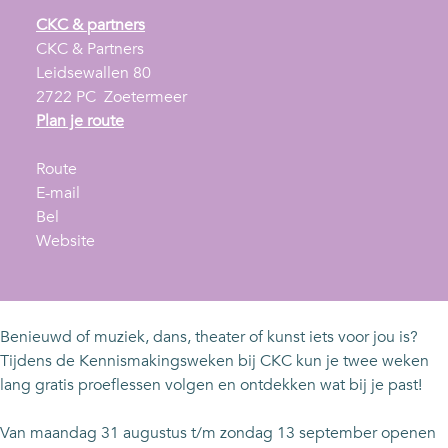
CKC & partners
CKC & Partners
Leidsewallen 80
2722 PC
Zoetermeer
n
Plan je route
a
n
a
Route
a
n
r
E-mail
K
a
a
K
Bel
e
r
a
v
e
Website
n
K
r
a
n
n
e
K
n
n
i
n
e
K
i
s
n
n
e
s
Benieuwd of muziek, dans, theater of kunst iets voor jou is?
m
i
n
n
m
Tijdens de Kennismakingsweken bij CKC kun je twee weken
a
s
i
n
a
lang gratis proeflessen volgen en ontdekken wat bij je past!
k
m
s
i
k
i
a
m
s
i
Van maandag 31 augustus t/m zondag 13 september openen