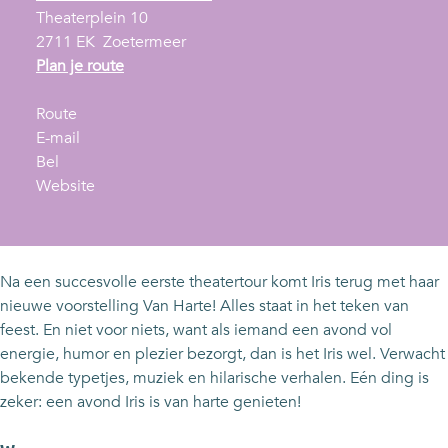
Theaterplein 10
2711 EK
Zoetermeer
n
Plan je route
a
n
a
Route
a
n
r
E-mail
I
a
a
I
Bel
r
r
a
v
r
Website
i
I
r
a
i
s
r
I
n
s
R
i
r
I
R
u
s
i
r
u
Na een succesvolle eerste theatertour komt Iris terug met haar
l
R
s
i
l
nieuwe voorstelling Van Harte! Alles staat in het teken van
k
u
R
s
k
feest. En niet voor niets, want als iemand een avond vol
e
l
u
R
e
energie, humor en plezier bezorgt, dan is het Iris wel. Verwacht
n
k
l
u
n
bekende typetjes, muziek en hilarische verhalen. Eén ding is
s
e
k
l
s
zeker: een avond Iris is van harte genieten!
-
n
e
k
-