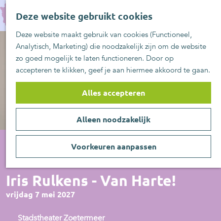
UITblinkers
G
Z
Zoetermeer is de
Deze website gebruikt cookies
a
MENU
o
plek
n
Deze website maakt gebruik van cookies (Functioneel,
e
UITje aanmelden
a
Analytisch, Marketing) die noodzakelijk zijn om de website
k
a
zo goed mogelijk te laten functioneren. Door op
e
r
accepteren te klikken, geef je aan hiermee akkoord te gaan.
n
d
e
Alles accepteren
h
o
Alleen noodzakelijk
m
e
p
Voorkeuren aanpassen
a
Voorstelling
g
Iris Rulkens - Van Harte!
e
vrijdag 7 mei 2027
Stadstheater Zoetermeer