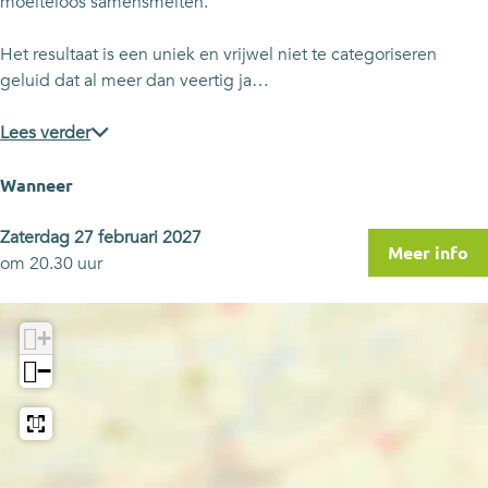
e
c
a
t
e
moeiteloos samensmelten.
s
l
c
a
s
e
l
c
Het resultaat is een uniek en vrijwel niet te categoriseren
s
e
l
geluid dat al meer dan veertig ja…
s
e
s
Lees verder
Wanneer
Zaterdag 27 februari 2027
Meer info
om 20.30 uur
+
−