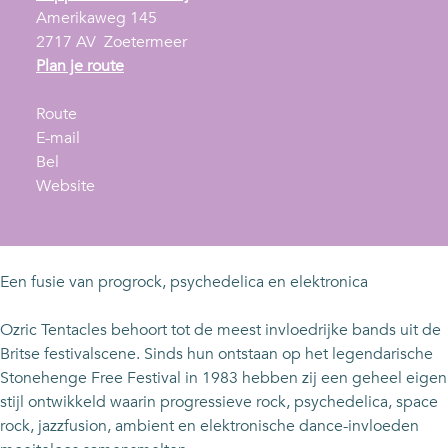
Amerikaweg 145
2717 AV
Zoetermeer
n
Plan je route
a
n
a
Route
a
n
r
E-mail
O
a
a
O
Bel
z
r
a
v
z
Website
r
O
r
a
r
i
z
O
n
i
c
r
z
O
c
T
i
r
z
T
Een fusie van progrock, psychedelica en elektronica
e
c
i
r
e
n
T
c
i
n
Ozric Tentacles behoort tot de meest invloedrijke bands uit de
t
e
T
c
t
Britse festivalscene. Sinds hun ontstaan op het legendarische
a
n
e
T
a
Stonehenge Free Festival in 1983 hebben zij een geheel eigen
c
t
n
e
c
stijl ontwikkeld waarin progressieve rock, psychedelica, space
l
a
t
n
l
rock, jazzfusion, ambient en elektronische dance-invloeden