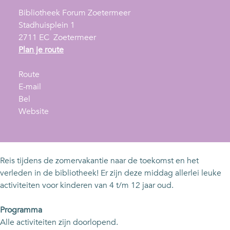
Bibliotheek Forum Zoetermeer
Stadhuisplein 1
2711 EC
Zoetermeer
n
Plan je route
a
n
a
Route
a
n
r
E-mail
Z
a
a
Z
Bel
o
r
a
v
o
Website
m
Z
r
a
m
e
o
Z
n
e
r
m
o
Z
r
v
e
m
o
v
Reis tijdens de zomervakantie naar de toekomst en het
a
r
e
m
a
verleden in de bibliotheek! Er zijn deze middag allerlei leuke
k
v
r
e
k
activiteiten voor kinderen van 4 t/m 12 jaar oud.
a
a
v
r
a
n
k
a
v
n
Programma
t
a
k
a
t
Alle activiteiten zijn doorlopend.