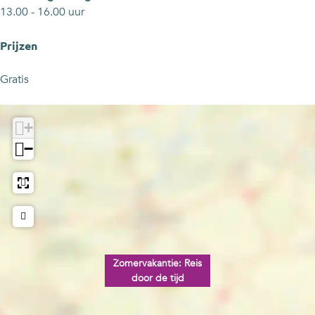
d
j
13.00 - 16.00 uur
d
Prijzen
Gratis
+
−
Zomervakantie: Reis
door de tijd