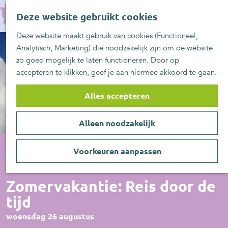
UITblinkers
G
Z
Zoetermeer is de
Deze website gebruikt cookies
a
MENU
o
plek
n
Deze website maakt gebruik van cookies (Functioneel,
e
UITje aanmelden
a
Analytisch, Marketing) die noodzakelijk zijn om de website
k
a
zo goed mogelijk te laten functioneren. Door op
e
r
accepteren te klikken, geef je aan hiermee akkoord te gaan.
n
d
e
Alles accepteren
h
o
Alleen noodzakelijk
m
e
p
Voorkeuren aanpassen
a
Overige
g
Zomervakantie: Reis door de
e
tijd
woensdag 26 augustus