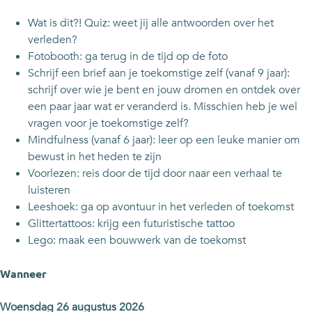
i
n
a
k
i
e
t
n
a
e
Wat is dit?! Quiz: weet jij alle antwoorden over het
:
i
t
n
:
verleden?
R
e
i
t
R
Fotobooth: ga terug in de tijd op de foto
e
:
e
i
e
Schrijf een brief aan je toekomstige zelf (vanaf 9 jaar):
i
R
:
e
i
schrijf over wie je bent en jouw dromen en ontdek over
s
e
R
:
s
een paar jaar wat er veranderd is. Misschien heb je wel
d
i
e
R
d
vragen voor je toekomstige zelf?
o
s
i
e
o
Mindfulness (vanaf 6 jaar): leer op een leuke manier om
o
d
s
i
o
bewust in het heden te zijn
r
o
d
s
r
Voorlezen: reis door de tijd door naar een verhaal te
d
o
o
d
d
luisteren
e
r
o
o
e
Leeshoek: ga op avontuur in het verleden of toekomst
t
d
r
o
t
Glittertattoos: krijg een futuristische tattoo
i
e
d
r
i
Lego: maak een bouwwerk van de toekomst
j
t
e
d
j
d
i
t
e
d
Wanneer
j
i
t
d
j
i
Woensdag 26 augustus 2026