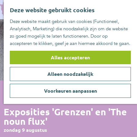
UITblinkers
G
Z
Zoetermeer is de
Deze website gebruikt cookies
a
MENU
o
plek
n
Deze website maakt gebruik van cookies (Functioneel,
e
UITje aanmelden
a
Analytisch, Marketing) die noodzakelijk zijn om de website
k
a
zo goed mogelijk te laten functioneren. Door op
e
r
accepteren te klikken, geef je aan hiermee akkoord te gaan.
n
d
e
Alles accepteren
h
o
Alleen noodzakelijk
m
e
p
Voorkeuren aanpassen
a
Tentoonstelling
g
Exposities 'Grenzen' en 'The
e
noun flux'
zondag 9 augustus