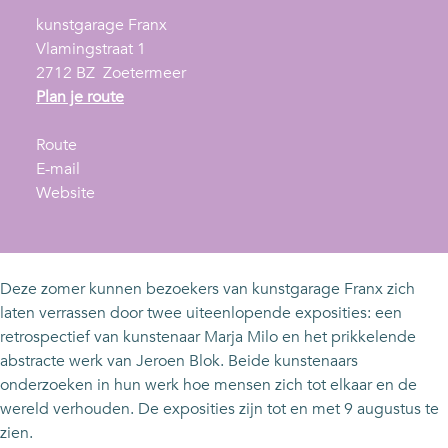
kunstgarage Franx
Vlamingstraat 1
2712 BZ
Zoetermeer
n
Plan je route
a
n
a
Route
a
n
r
E-mail
a
a
v
E
Website
r
a
a
x
E
r
n
p
x
E
E
o
p
x
x
s
Deze zomer kunnen bezoekers van kunstgarage Franx zich
o
p
p
i
laten verrassen door twee uiteenlopende exposities: een
s
o
o
t
retrospectief van kunstenaar Marja Milo en het prikkelende
i
s
s
i
abstracte werk van Jeroen Blok. Beide kunstenaars
t
i
i
e
onderzoeken in hun werk hoe mensen zich tot elkaar en de
i
t
t
s
wereld verhouden. De exposities zijn tot en met 9 augustus te
e
i
i
'
zien.