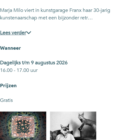
s
e
e
G
'
s
s
r
Marja Milo viert in kunstgarage Franx haar 30-jarig
G
'
'
e
kunstenaarschap met een bijzonder retr…
r
G
G
n
e
r
r
z
Lees verder
n
e
e
e
z
n
n
n
Wanneer
e
z
z
'
n
e
e
e
Dagelijks t/m 9 augustus 2026
'
n
n
n
16.00 - 17.00 uur
e
'
'
'
n
e
e
T
Prijzen
'
n
n
h
T
'
'
e
Gratis
h
T
T
n
e
h
h
o
n
e
e
u
o
n
n
n
u
o
o
f