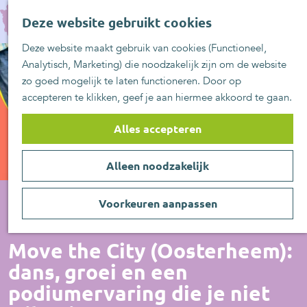
UITblinkers
G
Z
Zoetermeer is de
Deze website gebruikt cookies
a
MENU
o
plek
n
Deze website maakt gebruik van cookies (Functioneel,
e
UITje aanmelden
a
Analytisch, Marketing) die noodzakelijk zijn om de website
k
a
zo goed mogelijk te laten functioneren. Door op
e
r
accepteren te klikken, geef je aan hiermee akkoord te gaan.
n
d
e
Alles accepteren
h
o
Alleen noodzakelijk
m
e
p
Voorkeuren aanpassen
a
Actief/Sportief
g
Move the City (Oosterheem):
e
dans, groei en een
podiumervaring die je niet