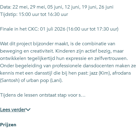
C
e
e
t
Data: 22 mei, 29 mei, 05 juni, 12 juni, 19 juni, 26 juni
i
C
C
y
Tijdstip: 15:00 uur tot 16:30 uur
t
i
i
(
y
t
t
O
Finale in het CKC: 01 juli 2026 (16:00 uur tot 17:30 uur)
(
y
y
o
O
(
(
s
Wat dit project bijzonder maakt, is de combinatie van
o
O
O
t
beweging en creativiteit. Kinderen zijn actief bezig, maar
s
o
o
e
ontwikkelen tegelijkertijd hun expressie en zelfvertrouwen.
t
s
s
r
Onder begeleiding van professionele dansdocenten maken ze
e
t
t
h
kennis met een dansstijl die bij hen past: jazz (Kim), afrodans
r
e
e
e
(Santosh) of urban pop (Lani).
h
r
r
e
e
h
h
m
Tijdens de lessen ontstaat stap voor s…
e
e
e
)
m
e
e
:
Lees verder
)
m
m
d
:
)
)
a
Prijzen
d
:
:
n