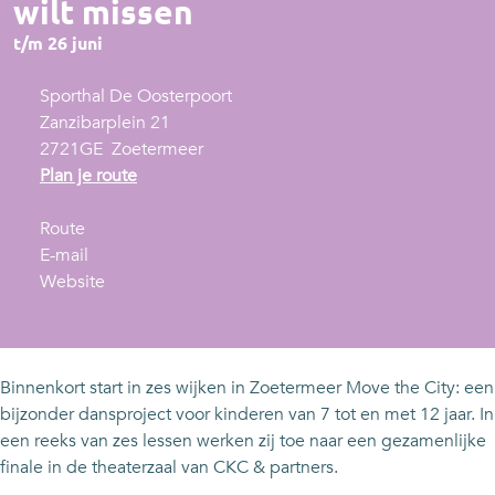
wilt missen
t/m 26 juni
Sporthal De Oosterpoort
Zanzibarplein 21
2721GE
Zoetermeer
n
Plan je route
a
n
a
Route
a
n
r
E-mail
a
a
v
M
Website
r
a
a
o
M
r
n
v
o
M
M
e
v
o
o
t
Binnenkort start in zes wijken in Zoetermeer Move the City: een
e
v
v
h
bijzonder dansproject voor kinderen van 7 tot en met 12 jaar. In
t
e
e
e
een reeks van zes lessen werken zij toe naar een gezamenlijke
h
t
t
C
finale in de theaterzaal van CKC & partners.
e
h
h
i