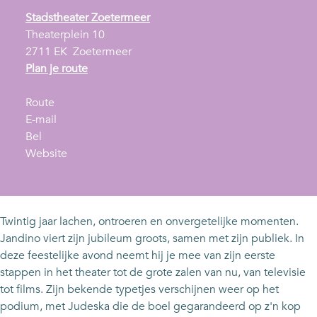
Stadstheater Zoetermeer
Theaterplein 10
2711 EK
Zoetermeer
n
Plan je route
a
n
a
Route
a
n
r
E-mail
J
a
a
J
Bel
a
r
a
v
a
Website
n
J
r
a
n
d
a
J
n
d
i
n
a
J
i
n
d
n
a
n
Twintig jaar lachen, ontroeren en onvergetelijke momenten.
o
i
d
n
o
Jandino viert zijn jubileum groots, samen met zijn publiek. In
-
n
i
d
-
deze feestelijke avond neemt hij je mee van zijn eerste
D
o
n
i
D
stappen in het theater tot de grote zalen van nu, van televisie
E
-
o
n
E
tot films. Zijn bekende typetjes verschijnen weer op het
G
D
-
o
G
podium, met Judeska die de boel gegarandeerd op z'n kop