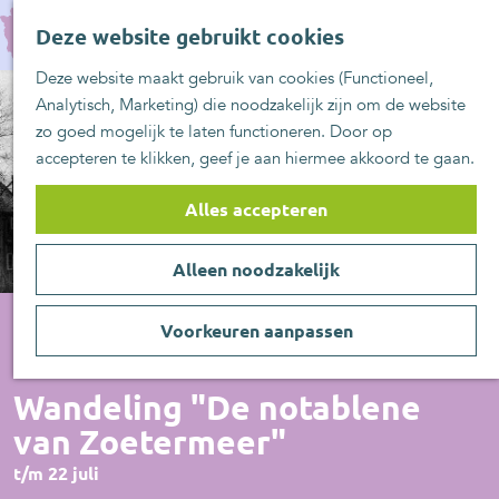
UITblinkers
G
Z
Zoetermeer is de
Deze website gebruikt cookies
a
MENU
o
plek
n
Deze website maakt gebruik van cookies (Functioneel,
e
UITje aanmelden
a
Analytisch, Marketing) die noodzakelijk zijn om de website
k
a
zo goed mogelijk te laten functioneren. Door op
e
r
accepteren te klikken, geef je aan hiermee akkoord te gaan.
n
d
e
Alles accepteren
h
o
Alleen noodzakelijk
m
e
p
Voorkeuren aanpassen
a
Actief/Sportief
g
Wandeling "De notablene
e
van Zoetermeer"
t/m 22 juli