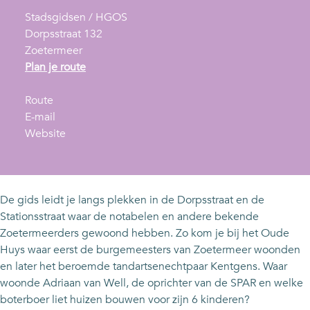
Stadsgidsen / HGOS
Dorpsstraat 132
Zoetermeer
n
Plan je route
a
n
a
Route
a
n
r
E-mail
a
a
v
W
Website
r
a
a
a
W
r
n
n
a
W
W
d
n
a
a
e
De gids leidt je langs plekken in de Dorpsstraat en de
d
n
n
l
Stationsstraat waar de notabelen en andere bekende
e
d
d
i
Zoetermeerders gewoond hebben. Zo kom je bij het Oude
l
e
e
n
Huys waar eerst de burgemeesters van Zoetermeer woonden
i
l
l
g
en later het beroemde tandartsenechtpaar Kentgens. Waar
n
i
i
"
woonde Adriaan van Well, de oprichter van de SPAR en welke
g
n
n
D
boterboer liet huizen bouwen voor zijn 6 kinderen?