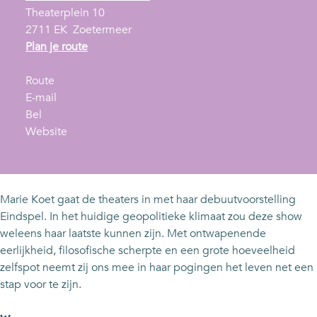
Theaterplein 10
2711 EK
Zoetermeer
n
Plan je route
a
n
a
Route
a
n
r
E-mail
M
a
a
M
Bel
a
r
a
v
a
Website
r
M
r
a
r
i
a
M
n
i
e
r
a
M
e
K
i
r
a
K
Marie Koet gaat de theaters in met haar debuutvoorstelling
o
e
i
r
o
Eindspel. In het huidige geopolitieke klimaat zou deze show
e
K
e
i
e
weleens haar laatste kunnen zijn. Met ontwapenende
t
o
K
e
t
eerlijkheid, filosofische scherpte en een grote hoeveelheid
-
e
o
K
-
zelfspot neemt zij ons mee in haar pogingen het leven net een
E
t
e
o
E
stap voor te zijn.
i
-
t
e
i