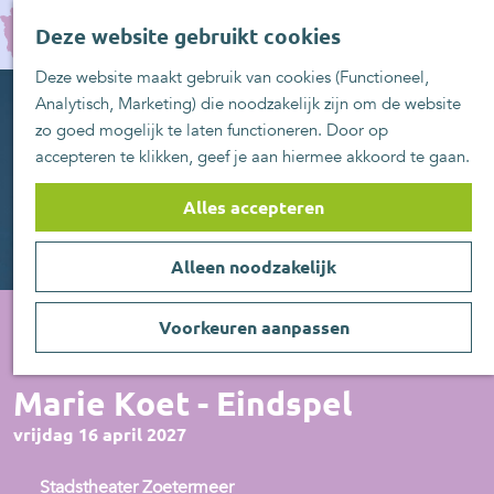
UITblinkers
G
Z
Zoetermeer is de
Deze website gebruikt cookies
a
MENU
o
plek
n
Deze website maakt gebruik van cookies (Functioneel,
e
UITje aanmelden
a
Analytisch, Marketing) die noodzakelijk zijn om de website
k
a
zo goed mogelijk te laten functioneren. Door op
e
r
accepteren te klikken, geef je aan hiermee akkoord te gaan.
n
d
e
Alles accepteren
h
o
Alleen noodzakelijk
m
e
p
Voorkeuren aanpassen
a
Voorstelling
g
Marie Koet - Eindspel
e
vrijdag 16 april 2027
Stadstheater Zoetermeer