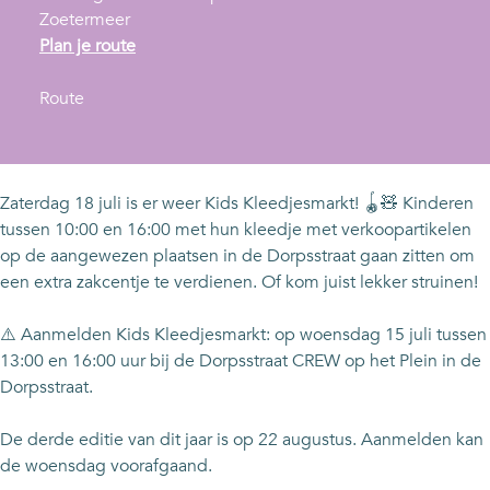
Zoetermeer
n
Plan je route
a
n
a
Route
a
r
a
K
r
i
K
d
Zaterdag 18 juli is er weer Kids Kleedjesmarkt! 🪀🧸 Kinderen
i
s
tussen 10:00 en 16:00 met hun kleedje met verkoopartikelen
d
K
op de aangewezen plaatsen in de Dorpsstraat gaan zitten om
s
l
een extra zakcentje te verdienen. Of kom juist lekker struinen!
K
e
l
e
⚠️ Aanmelden Kids Kleedjesmarkt: op woensdag 15 juli tussen
e
d
13:00 en 16:00 uur bij de Dorpsstraat CREW op het Plein in de
e
j
Dorpsstraat.
d
e
j
s
De derde editie van dit jaar is op 22 augustus. Aanmelden kan
e
m
de woensdag voorafgaand.