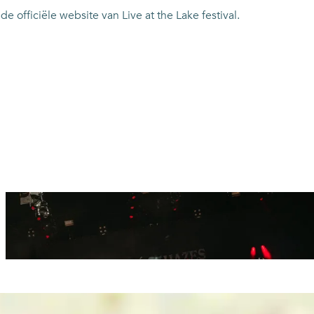
e officiële website van Live at the Lake festival.
O
p
e