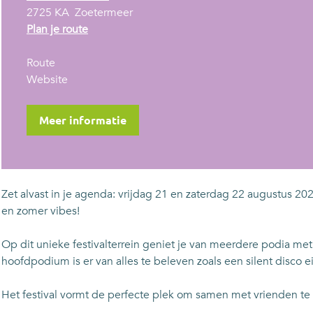
2725 KA
Zoetermeer
n
Plan je route
a
n
a
Route
a
v
r
Website
a
a
L
r
n
i
Meer informatie
L
L
v
i
i
e
v
v
a
e
e
t
Zet alvast in je agenda: vrijdag 21 en zaterdag 22 augustus 20
a
a
t
en zomer vibes!
t
t
h
t
t
e
Op dit unieke festivalterrein geniet je van meerdere podia met
h
h
L
hoofdpodium is er van alles te beleven zoals een silent disco e
e
e
a
L
L
k
Het festival vormt de perfecte plek om samen met vrienden te
a
a
e