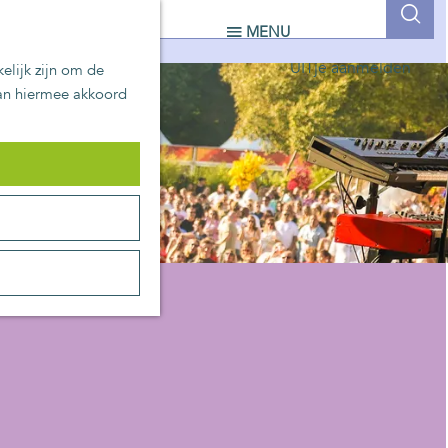
UITblinkers
Z
MENU
Zoetermeer is de plek
o
UITje aanmelden
elijk zijn om de
e
aan hiermee akkoord
k
e
n