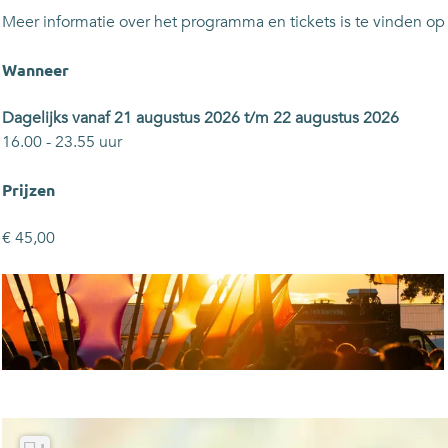
k
k
f
Meer informatie over het programma en tickets is te vinden op d
e
e
e
f
f
s
Wanneer
e
e
t
s
s
i
Dagelijks vanaf 21 augustus 2026 t/m 22 augustus 2026
t
t
v
16.00 - 23.55 uur
i
i
a
v
v
l
Prijzen
a
a
l
l
€ 45,00
O
p
e