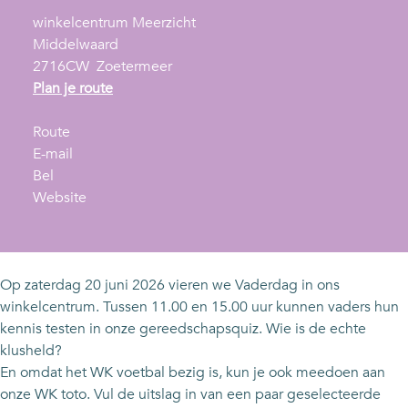
winkelcentrum Meerzicht
Middelwaard
2716CW
Zoetermeer
n
Plan je route
a
n
a
Route
a
n
r
E-mail
V
a
a
V
Bel
a
r
a
v
a
Website
d
V
r
a
d
e
a
V
n
e
r
d
a
V
r
d
e
d
a
d
Op zaterdag 20 juni 2026 vieren we Vaderdag in ons
a
r
e
d
a
winkelcentrum. Tussen 11.00 en 15.00 uur kunnen vaders hun
g
d
r
e
g
kennis testen in onze gereedschapsquiz. Wie is de echte
i
a
d
r
i
klusheld?
n
g
a
d
n
En omdat het WK voetbal bezig is, kun je ook meedoen aan
w
i
g
a
w
onze WK toto. Vul de uitslag in van een paar geselecteerde