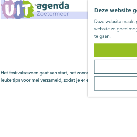
G
Deze website g
a
n
Deze website maakt g
a
website zo goed moge
EropUIT
a
te gaan.
r
d
e
h
o
Het festivalseizoen gaat van start, het zonnetje laat zich vaker zi
m
leuke tips voor mei verzameld, zodat je er een onvergetelijke maa
e
p
a
g
e