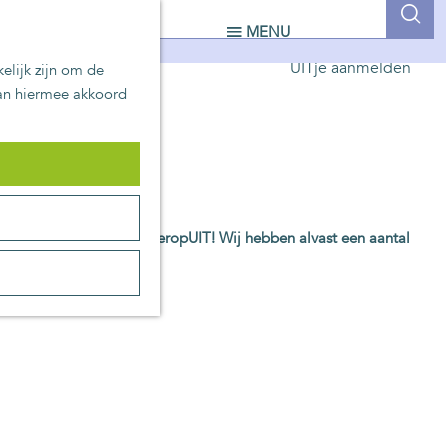
UITblinkers
Z
MENU
Zoetermeer is de plek
o
UITje aanmelden
elijk zijn om de
e
aan hiermee akkoord
 missen!
k
e
n
enementen. Dat betekent: eropUIT! Wij hebben alvast een aantal