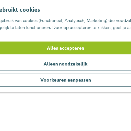
ebruikt cookies
ebruik van cookies (Functioneel, Analytisch, Marketing) die noodzak
lijk te laten functioneren. Door op accepteren te klikken, geef je 
 in mei: deze uitjes wil je niet
Alles accepteren
3 mei 2024
|
|
|
Alleen noodzakelijk
en en de UITagenda Zoetermeer staat vol met leuke activiteiten en ev
nd van kan maken.
Voorkeuren aanpassen