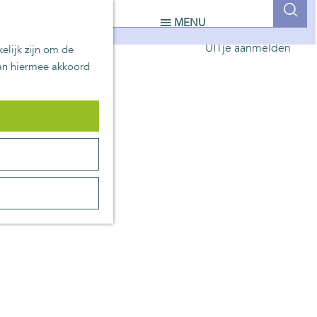
UITblinkers
Z
MENU
Zoetermeer is de plek
o
UITje aanmelden
elijk zijn om de
e
aan hiermee akkoord
k
e
n