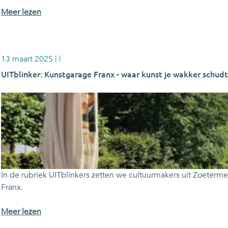
r
o
Meer lezen
:
v
R
e
a
r
y
13 maart 2025
|
|
U
m
I
UITblinker: Kunstgarage Franx - waar kunst je wakker schudt
o
T
n
b
U
K
l
I
u
i
T
i
n
b
p
k
l
e
e
i
r
r
n
In de rubriek UITblinkers zetten we cultuurmakers uit Zoeterme
s
:
k
Franx.
o
R
e
v
a
r
o
Meer lezen
e
y
:
v