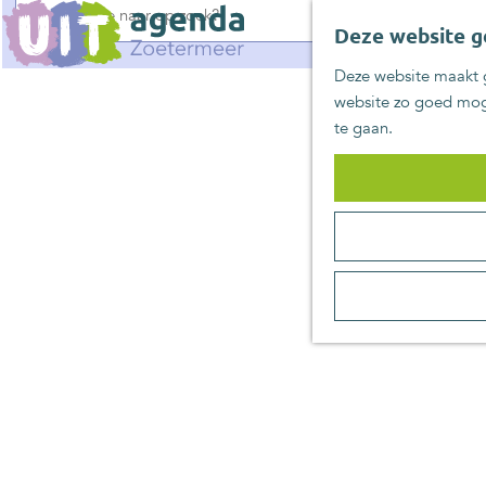
G
Deze website g
a
n
Deze website maakt g
a
website zo goed moge
a
te gaan.
r
d
e
h
o
m
e
p
a
g
e