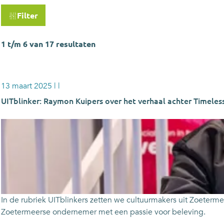
W
Filter
a
t
1 t/m 6 van 17 resultaten
z
o
e
13 maart 2025
|
|
k
UITblinker: Raymon Kuipers over het verhaal achter Timeles
j
e
U
?
I
T
b
l
i
n
In de rubriek UITblinkers zetten we cultuurmakers uit Zoeterm
k
Zoetermeerse ondernemer met een passie voor beleving.
e